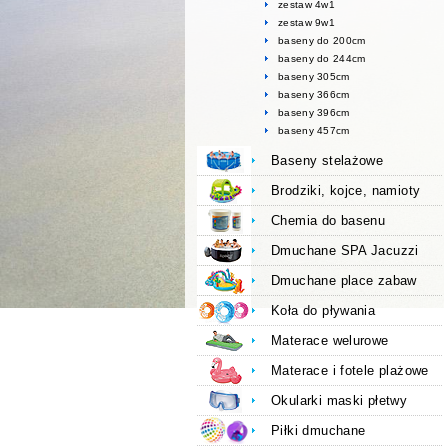
zestaw 4w1
zestaw 9w1
baseny do 200cm
baseny do 244cm
baseny 305cm
baseny 366cm
baseny 396cm
baseny 457cm
Baseny stelażowe
Brodziki, kojce, namioty
Chemia do basenu
Dmuchane SPA Jacuzzi
Dmuchane place zabaw
Koła do pływania
Materace welurowe
Materace i fotele plażowe
Okularki maski płetwy
Piłki dmuchane