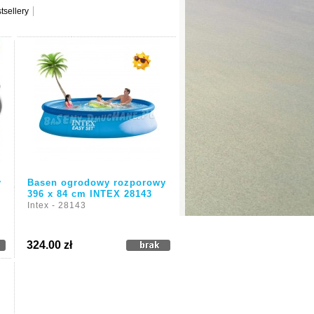
tsellery
y
Basen ogrodowy rozporowy
396 x 84 cm INTEX 28143
Intex - 28143
324.00 zł