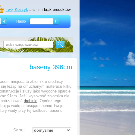
Twój Koszyk
a w nim
brak produktów
Hasło
baseny 396cm
asem miejsca to zbiornik o średnicy
 się leżąc na dmuchanym materacu kilku
onstrukcję i służy jako wygodne oparcie
az 91cm. Jeśli wysokość zbiornika nie
z potrzebować
drabinki
. Oprócz tego
trując wodę i stosując chemię Twoje
tury wody przy tej wielkości basenu
Sortuj