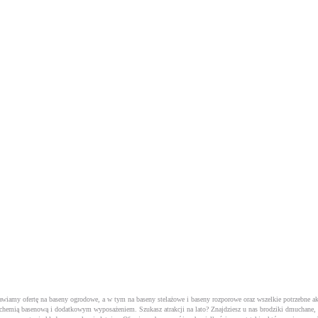
tawiamy ofertę na baseny ogrodowe, a w tym na
baseny stelażowe
i
baseny rozporowe
oraz wszelkie potrzebne a
 z chemią basenową i dodatkowym wyposażeniem. Szukasz atrakcji na lato? Znajdziesz u nas brodziki dmuchane,