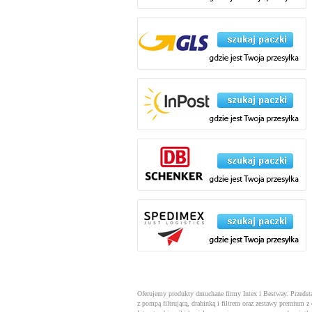
Oferujemy produkty dmuchane firmy Intex i Bestway. Przeds
z pompą filtrującą, drabinką i filtrem oraz zestawy premium