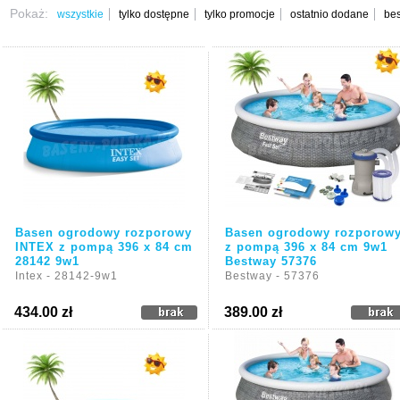
Pokaż:
wszystkie
tylko dostępne
tylko promocje
ostatnio dodane
bes
Basen ogrodowy rozporowy
Basen ogrodowy rozporow
INTEX z pompą 396 x 84 cm
z pompą 396 x 84 cm 9w1
28142 9w1
Bestway 57376
Intex - 28142-9w1
Bestway - 57376
434.00 zł
389.00 zł