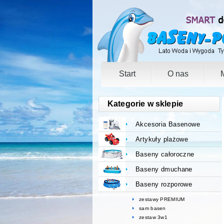
Start
O nas
Kategorie w sklepie
Akcesoria Basenowe
Artykuły plażowe
Baseny całoroczne
Baseny dmuchane
Baseny rozporowe
zestawy PREMIUM
sam basen
zestaw 3w1