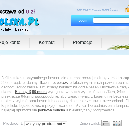
nie mam konta:
rejestracja
Login
Moje konto
Kontakt
Promocje
Jeśli szukasz optymalnego basenu dla czteroosobowej rodziny z lekkim zap
396cm będzie idealny.
Basen rozporowy
o takich wymiarach pozwala opalać
osobom jednocześnie. Dmuchany kołnierz na górze basenu usztywnia całą k
dla rąk.
Baseny 3,96 metra
występują w trzech wysokościach 76cm, 84cm or
przekracza 84cm prawdopodobnie, aby wjeść i wyjść z basenu nie będzies
możesz wybrać sam basen lub dogodny dla siebie zestaw z akcesoriami. Fil
kąpielisko będzie zawsze przygotowane do użytku. Do podniesienia tempera
najlepiej sprawdzi się
pokrywa solarna
lub elektryczny podgrzewacz.
Producent:
Zmień widok: