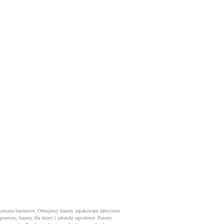
kcesoria basenowe. Oferujemy baseny zapakowane fabrycznie
 pontony, baseny dla dzieci i zabawki ogrodowe. Baseny