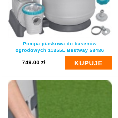
Pompa piaskowa do basenów
ogrodowych 11355L Bestway 58486
749.00 zł
KUPUJE