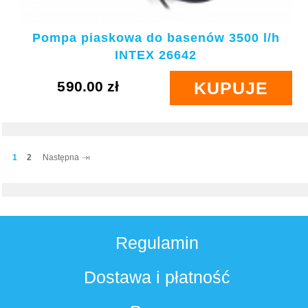
Pompa piaskowa do basenów 3500 l/h
INTEX 26642
590.00 zł
KUPUJE
1
2
Następna
Regulamin
Dostawa i płatność