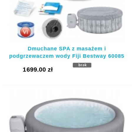
Dmuchane SPA z masażem i
podgrzewaczem wody Fiji Bestway 60085
1699.00 zł
KUPUJE