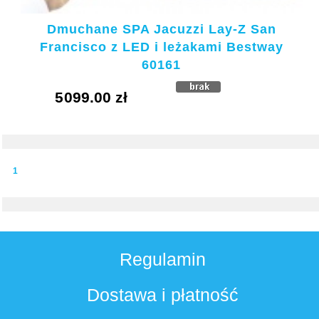
Dmuchane SPA Jacuzzi Lay-Z San
Francisco z LED i leżakami Bestway
60161
5099.00 zł
KUPUJE
1
Regulamin
Dostawa i płatność