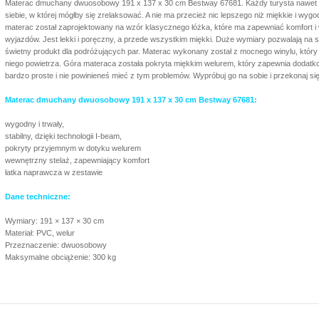
Materac dmuchany dwuosobowy 191 x 137 x 30 cm Bestway 67681. Każdy turysta nawet po
siebie, w której mógłby się zrelaksować. A nie ma przecież nic lepszego niż miękkie i wyg
materac został zaprojektowany na wzór klasycznego łóżka, które ma zapewniać komfort i
wyjazdów. Jest lekki i poręczny, a przede wszystkim miękki. Duże wymiary pozwalają na
świetny produkt dla podróżujących par. Materac wykonany został z mocnego winylu, który
niego powietrza. Góra materaca została pokryta miękkim welurem, który zapewnia dodatko
bardzo proste i nie powinieneś mieć z tym problemów. Wypróbuj go na sobie i przekonaj się
Materac dmuchany dwuosobowy 191 x 137 x 30 cm Bestway 67681:
wygodny i trwały,
stabilny, dzięki technologii I-beam,
pokryty przyjemnym w dotyku welurem
wewnętrzny stelaż, zapewniający komfort
łatka naprawcza w zestawie
Dane techniczne:
Wymiary: 191 × 137 × 30 cm
Materiał: PVC, welur
Przeznaczenie: dwuosobowy
Maksymalne obciążenie: 300 kg