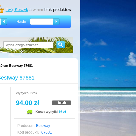
Twój Koszyk
a w nim
brak produktów
Hasło
30 cm Bestway 67681
Bestway 67681
Wysyłka: Brak
94.00 zł
Koszt wysyłki
16 zł
Producent:
Bestway
Kod produktu:
67681