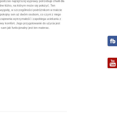
dczas najcięższej wyprawy potrzebuje chwili dla
odne łóżko, na którym może się położyć. Ten
 wygodę, w szczególności podróżnikom w trakcie
 spokojny sen aż dwóm osobom, co czyni z niego
 zapewnia wytrzymałość i zapobiega uciekaniu z
wy komfort. Jego przygotowanie do użycia jest
 sam jak funkcjonalny jest ten materac.