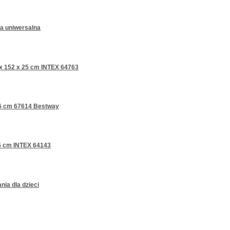
a uniwersalna
x 152 x 25 cm INTEX 64763
56 cm 67614 Bestway
5 cm INTEX 64143
ia dla dzieci