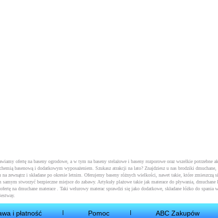
tawiamy ofertę na baseny ogrodowe, a w tym na
baseny stelażowe
i
baseny rozporowe
oraz wszelkie potrzebne a
 z chemią basenową i dodatkowym wyposażeniem. Szukasz atrakcji na lato? Znajdziesz u nas brodziki dmuchane,
 na zewnątrz i składane po okresie letnim. Oferujemy baseny różnych wielkości, nawet takie, które zmieszczą si
m samym stworzyć bezpieczne miejsce do zabawy. Artykuły plażowe takie jak
materace do pływania
, dmuchane k
ofertę na
dmuchane materace
. Taki welurowy materac sprawdzi się jako dodatkowe, składane łóżko do spania w
Bestway.
awa i płatność
Pomoc
ABC Zakupów