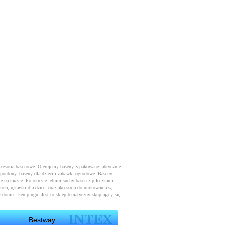
kcesoria basenowe. Oferujemy baseny zapakowane fabrycznie
 pontony, baseny dla dzieci i zabawki ogrodowe. Baseny
ę na tarasie. Po okresie letnim suchy basen z piłeczkami
oła, rękawki dla dzieci oraz akcesoria do nurkowania są
 domu i kempingu. Jest to sklep tematyczny skupiający się
Bestway