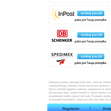
Oferujemy produkty dmuchane firmy Intex i Bestway. Przeds
z pompą filtrującą, drabinką i filtrem oraz zestawy premium
Intex to zbiorniki kąpielowe naziemne, przeznaczone do użytku
lub dmuchany kojec, możesz rozstawić w pokoju dziecka i ty
uzupełnieniem każdej wyprawy nad wodę. Posiadamy szeroką 
na artykułach dmuchanych i plażowych tylko firm Intex oraz 
Regulamin
Dost