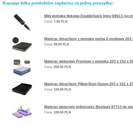
Kupując kilka produktów zapłacisz za jedną przesyłkę:
Mini pompka tłokowa DoubleQuick Intex 69613 ręczn
Cena:
7.90 PLN
Materac dmuchany z pompką nożną 2-osobowy 203 
Cena:
99.00 PLN
Materac welurowy Premium z pompką 203 x 152 x 
Cena:
268.00 PLN
Materac dmuchany Pillow Rest Queen 203 x 152 x 2
Cena:
104.00 PLN
Materac welurowy jednorożec Bestway 67713 do span
Cena:
109.00 PLN