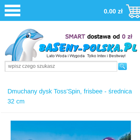
0.00 zł
Dmuchany dysk Toss'Spin, frisbee - średnica
32 cm