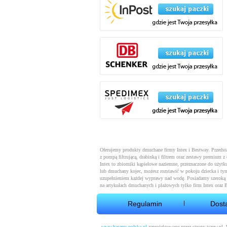
Oferujemy produkty dmuchane firmy Intex i Bestway. Przeds
z pompą filtrującą, drabinką i filtrem oraz zestawy premium
Intex to zbiorniki kąpielowe naziemne, przeznaczone do użytku
lub dmuchany kojec, możesz rozstawić w pokoju dziecka i ty
uzupełnieniem każdej wyprawy nad wodę. Posiadamy szeroką 
na artykułach dmuchanych i plażowych tylko firm Intex oraz 
Regulamin
Dost
www.baseny-polska.pl
zaprojektowane przez strony-tczew.pl.