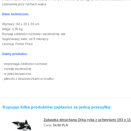
zadzwonią przy ruchach walca.
Dane techniczne:
Wymiary: 64 x 33 x 33 cm
Waga: 0,35 kg
Rozwija zdolności ruchowe i wyobraźnię: tak
Sugerowany wiek: od 8 miesięcy
Licencja: Fisher Price
Zalety produktu:
- wspomaga zdolności ruchowe
- rozwija wyobraźnię
- w pełni bezpieczna
- piłeczki z dzwoneczkami w środku
Kupując kilka produktów zapłacisz za jedną przesyłkę:
Zabawka dmuchana Orka ryba z uchwytami 193 x 1
Cena:
54.90 PLN