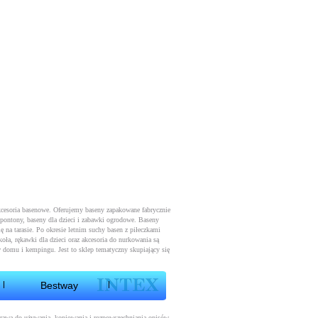
kcesoria basenowe. Oferujemy baseny zapakowane fabrycznie
 pontony, baseny dla dzieci i zabawki ogrodowe. Baseny
ę na tarasie. Po okresie letnim suchy basen z piłeczkami
oła, rękawki dla dzieci oraz akcesoria do nurkowania są
 domu i kempingu. Jest to sklep tematyczny skupiający się
Bestway
 prawa do używania, kopiowania i rozpowszechniania opisów