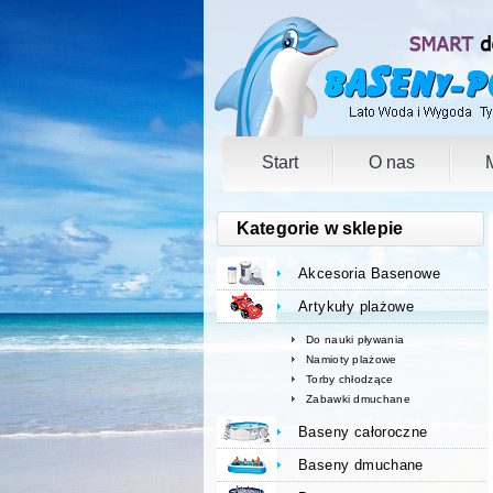
Start
O nas
Kategorie w sklepie
Akcesoria Basenowe
Artykuły plażowe
Do nauki pływania
Namioty plażowe
Torby chłodzące
Zabawki dmuchane
Baseny całoroczne
Baseny dmuchane