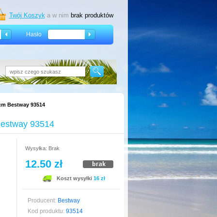
Twój Koszyk
a w nim
brak produktów
Hasło
 cm Bestway 93514
 Bestway 93514
Wysyłka: Brak
12.50 zł
Koszt wysyłki
16 zł
Producent:
Bestway
Kod produktu:
93514