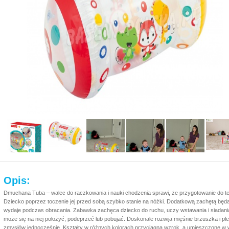
Opis:
Dmuchana Tuba – walec do raczkowania i nauki chodzenia sprawi, że przygotowanie do tej
Dziecko poprzez toczenie jej przed sobą szybko stanie na nóżki. Dodatkową zachętą będą
wydaje podczas obracania. Zabawka zachęca dziecko do ruchu, uczy wstawania i siadani
może się na niej położyć, podeprzeć lub pobujać. Doskonale rozwija mięśnie brzuszka i pl
zmysłów jednocześnie. Kształty w różnych kolorach przyciągną wzrok, a umieszczone w 