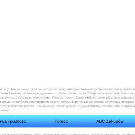
tawiamy ofertę na baseny ogrodowe, a w tym na
baseny stelażowe
i
baseny rozporowe
oraz wszelkie potrzebne a
 z chemią basenową i dodatkowym wyposażeniem. Szukasz atrakcji na lato? Znajdziesz u nas brodziki dmuchane,
 na zewnątrz i składane po okresie letnim. Oferujemy baseny różnych wielkości, nawet takie, które zmieszczą si
m samym stworzyć bezpieczne miejsce do zabawy. Artykuły plażowe takie jak
materace do pływania
, dmuchane k
ofertę na
dmuchane materace
. Taki welurowy materac sprawdzi się jako dodatkowe, składane łóżko do spania w
Bestway.
awa i płatność
Pomoc
ABC Zakupów
 Wszelkie prawa zastrzeżone 2005r. Produkty oferowane w sklepie są nowe i oryginalnie zapakowane. Wszelkie