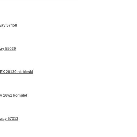
way 57458
way 55029
EX 28130 niebieski
y 16w1 komplet
tway 57313