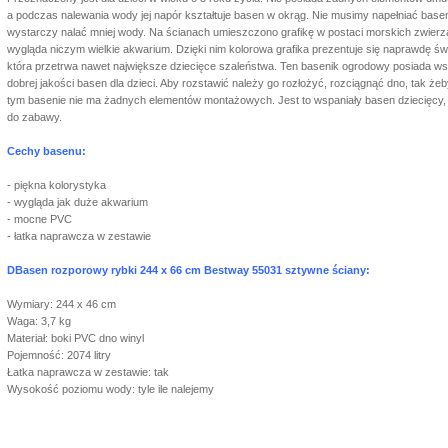
a podczas nalewania wody jej napór kształtuje basen w okrąg. Nie musimy napełniać basen
wystarczy nalać mniej wody. Na ścianach umieszczono grafikę w postaci morskich zwierzą
wygląda niczym wielkie akwarium. Dzięki nim kolorowa grafika prezentuje się naprawdę świ
która przetrwa nawet największe dziecięce szaleństwa. Ten basenik ogrodowy posiada wsz
dobrej jakości basen dla dzieci. Aby rozstawić należy go rozłożyć, rozciągnąć dno, tak ż
tym basenie nie ma żadnych elementów montażowych. Jest to wspaniały basen dziecięcy, kt
do zabawy.
Cechy basenu:
- piękna kolorystyka
- wygląda jak duże akwarium
- mocne PVC
- łatka naprawcza w zestawie
DBasen rozporowy rybki 244 x 66 cm Bestway 55031 sztywne ściany:
Wymiary: 244 x 46 cm
Waga: 3,7 kg
Materiał: boki PVC dno winyl
Pojemność: 2074 litry
Łatka naprawcza w zestawie: tak
Wysokość poziomu wody: tyle ile nalejemy