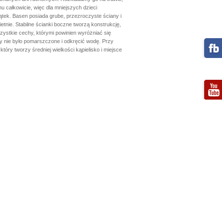
u całkowicie, więc dla mniejszych dzieci
tek. Basen posiada grube, przezroczyste ściany i
etnie. Stabilne ścianki boczne tworzą konstrukcję,
ystkie cechy, którymi powinien wyróżniać się
eby nie było pomarszczone i odkręcić wodę. Przy
óry tworzy średniej wielkości kąpielisko i miejsce