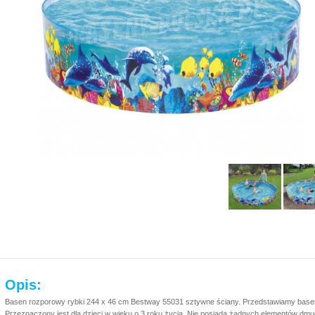
Opis:
Basen rozporowy rybki 244 x 46 cm Bestway 55031 sztywne ściany. Przedstawiamy base
Przeznaczony jest dla dzieci w wieku o 3 roku życia. Nie posiada żadnych elementów dm