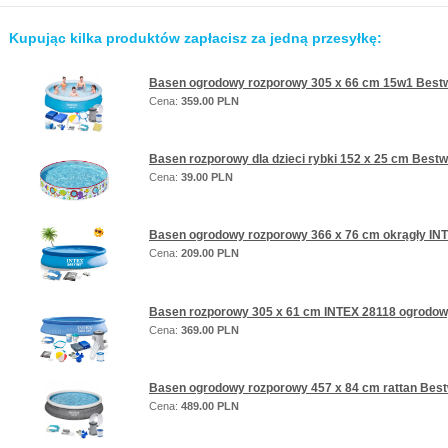
Kupując kilka produktów zapłacisz za jedną przesyłkę:
Basen ogrodowy rozporowy 305 x 66 cm 15w1 Best
Cena:
359.00 PLN
Basen rozporowy dla dzieci rybki 152 x 25 cm Best
Cena:
39.00 PLN
Basen ogrodowy rozporowy 366 x 76 cm okrągły INT
Cena:
209.00 PLN
Basen rozporowy 305 x 61 cm INTEX 28118 ogrodow
Cena:
369.00 PLN
Basen ogrodowy rozporowy 457 x 84 cm rattan Bes
Cena:
489.00 PLN