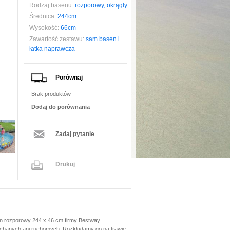
Rodzaj basenu:
rozporowy, okrągły
Średnica:
244cm
Wysokość:
66cm
Zawartość zestawu:
sam basen i
łatka naprawcza
Porównaj
Brak produktów
Dodaj do porównania
Zadaj pytanie
Drukuj
n rozporowy 244 x 46 cm firmy Bestway.
uchanych ani ruchomych. Rozkładamy go na trawie,