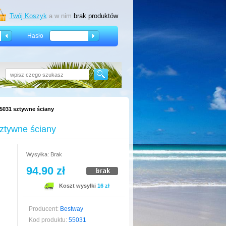
Twój Koszyk
a w nim
brak produktów
Hasło
5031 sztywne ściany
ztywne ściany
Wysyłka: Brak
94.90 zł
Koszt wysyłki
16 zł
Producent:
Bestway
Kod produktu:
55031