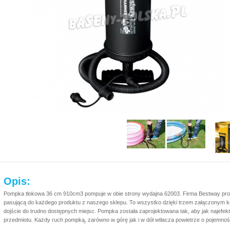
Opis:
Pompka tłokowa 36 cm 910cm3 pompuje w obie strony wydajna 62003. Firma Bestway pro
pasującą do każdego produktu z naszego sklepu. To wszystko dzięki trzem załączonym 
dojście do trudno dostępnych miejsc. Pompka została zaprojektowana tak, aby jak najef
przedmiotu. Każdy ruch pompką, zarówno w górę jak i w dół wtłacza powietrze o pojemno