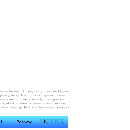
kcesoria basenowe. Oferujemy baseny zapakowane fabrycznie
 pontony, baseny dla dzieci i zabawki ogrodowe. Baseny
ę na tarasie. Po okresie letnim suchy basen z piłeczkami
oła, rękawki dla dzieci oraz akcesoria do nurkowania są
 domu i kempingu. Jest to sklep tematyczny skupiający się
Bestway