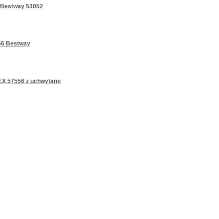
m Bestway 53052
56 Bestway
EX 57556 z uchwytami