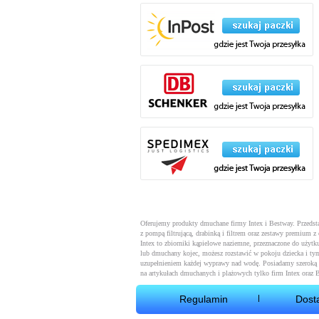
Oferujemy produkty dmuchane firmy Intex i Bestway. Przeds
z pompą filtrującą, drabinką i filtrem oraz zestawy premium
Intex to zbiorniki kąpielowe naziemne, przeznaczone do użytku
lub dmuchany kojec, możesz rozstawić w pokoju dziecka i ty
uzupełnieniem każdej wyprawy nad wodę. Posiadamy szeroką 
na artykułach dmuchanych i plażowych tylko firm Intex oraz 
Regulamin
Dost