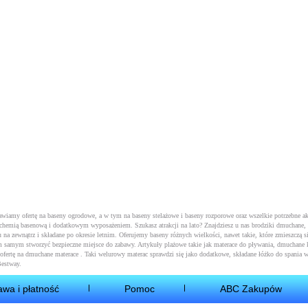
tawiamy ofertę na baseny ogrodowe, a w tym na
baseny stelażowe
i
baseny rozporowe
oraz wszelkie potrzebne a
 z chemią basenową i dodatkowym wyposażeniem. Szukasz atrakcji na lato? Znajdziesz u nas brodziki dmuchane,
 na zewnątrz i składane po okresie letnim. Oferujemy baseny różnych wielkości, nawet takie, które zmieszczą si
m samym stworzyć bezpieczne miejsce do zabawy. Artykuły plażowe takie jak
materace do pływania
, dmuchane k
ofertę na
dmuchane materace
. Taki welurowy materac sprawdzi się jako dodatkowe, składane łóżko do spania w
Bestway.
awa i płatność
Pomoc
ABC Zakupów