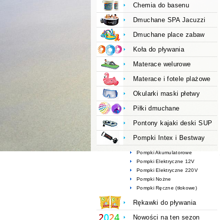
Chemia do basenu
Dmuchane SPA Jacuzzi
Dmuchane place zabaw
Koła do pływania
Materace welurowe
Materace i fotele plażowe
Okularki maski płetwy
Piłki dmuchane
Pontony kajaki deski SUP
Pompki Intex i Bestway
Pompki Akumulatorowe
Pompki Elektryczne 12V
Pompki Elektryczne 220V
Pompki Nożne
Pompki Ręczne (tłokowe)
Rękawki do pływania
Nowości na ten sezon