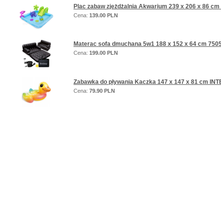
Plac zabaw zjeżdżalnia Akwarium 239 x 206 x 86 c
Cena:
139.00 PLN
Materac sofa dmuchana 5w1 188 x 152 x 64 cm 750
Cena:
199.00 PLN
Zabawka do pływania Kaczka 147 x 147 x 81 cm INT
Cena:
79.90 PLN