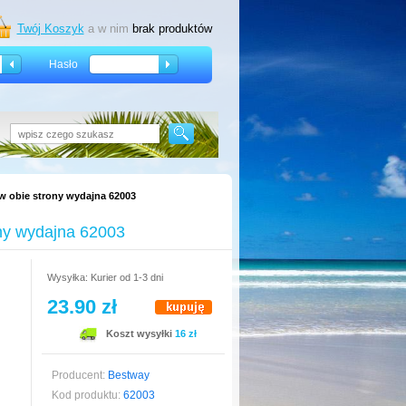
Twój Koszyk
a w nim
brak produktów
Hasło
 obie strony wydajna 62003
ny wydajna 62003
Wysyłka: Kurier od 1-3 dni
23.90 zł
Koszt wysyłki
16 zł
Producent:
Bestway
Kod produktu:
62003