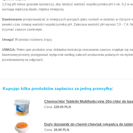
1,5 kg pH minus granulat wystarczy, aby obniżyć wartość współczynnika pH o ok. 0,2 w 
wymaga większej dawki, miękka mniejszej.
Dawkowanie
przeprowadzać w mniejszych porcjach (jako roztwór w wodzie) w różnych 
pewien czas zmianę wartości współczynnika pH. Zalecana wartość pH wynosi 7,0 - 7,4. Ni
trzymać zawsze zamknięte.
Uwaga!
W postaci roztworu żrący.
UWAGA:
Pełen opis produktu oraz dokładna instrukcja stosowania zawsze znajduje się n
basenowej prosimy postępować wyłącznie według zaleceń producenta podanych na etykieci
przedstawionej na zdjęciach.
Kupując kilka produktów zapłacisz za jedną przesyłkę:
Chemochlor Tabletki Multifunkcyjne 20g chlor do ba
Cena:
229.00 PLN
Duży dozownik do chemii chwytak rękawica do tabl
Cena:
28.99 PLN