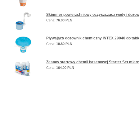
Skimmer powierzchniowy oczyszczacz wody i dozown
Cena:
76.00 PLN
Pływający dozownik chemiczny INTEX 29040 do tabl
Cena:
10.80 PLN
Zestaw startowy chemii basenowej Starter Set mierni
Cena:
164.00 PLN