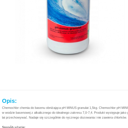
Opis:
Chemochlor chemia do basenu obniżająca pH MINUS granulat 1,5kg. Chemochlor pH MINU
w wodzie basenowej z alkalicznego do idealnego zakresu 7,0-7,4. Produkt występuje jako
lat przechowywać. Nadaje się szczególnie do ręcznego dozowania i nie zawiera chlorków.
Sposób użycia: