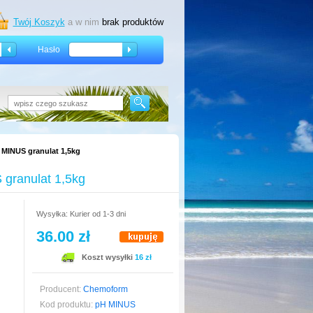
Twój Koszyk
a w nim
brak produktów
Hasło
MINUS granulat 1,5kg
granulat 1,5kg
Wysyłka: Kurier od 1-3 dni
36.00 zł
Koszt wysyłki
16 zł
Producent:
Chemoform
Kod produktu:
pH MINUS