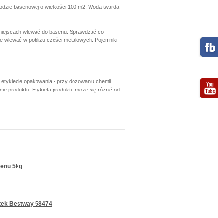
wodzie basenowej o wielkości 100 m2. Woda twarda
miejscach wlewać do basenu. Sprawdzać co
e wlewać w pobliżu części metalowych. Pojemniki
a etykiecie opakowania - przy dozowaniu chemii
e produktu. Etykieta produktu może się różnić od
senu 5kg
etek Bestway 58474