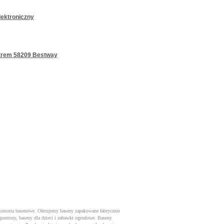
lektroniczny
etrem 58209 Bestway
kcesoria basenowe. Oferujemy baseny zapakowane fabrycznie
 pontony, baseny dla dzieci i zabawki ogrodowe. Baseny