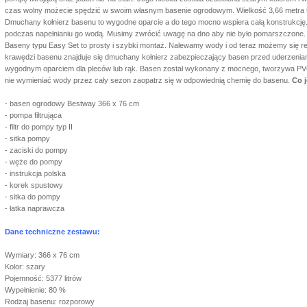
czas wolny możecie spędzić w swoim własnym basenie ogrodowym. Wielkość 3,66 metra to 
Dmuchany kołnierz basenu to wygodne oparcie a do tego mocno wspiera całą konstrukcję
podczas napełnianiu go wodą. Musimy zwrócić uwagę na dno aby nie było pomarszczone. 
Baseny typu Easy Set to prosty i szybki montaż. Nalewamy wody i od teraz możemy się 
krawędzi basenu znajduje się dmuchany kołnierz zabezpieczający basen przed uderzeniami
wygodnym oparciem dla pleców lub rąk. Basen został wykonany z mocnego, tworzywa PVC,
nie wymieniać wody przez cały sezon zaopatrz się w odpowiednią chemię do basenu.
Co 
- basen ogrodowy Bestway 366 x 76 cm
- pompa filtrująca
- filtr do pompy typ II
- sitka pompy
- zaciski do pompy
- węże do pompy
- instrukcja polska
- korek spustowy
- sitka do pompy
- łatka naprawcza
Dane techniczne zestawu:
Wymiary: 366 x 76 cm
Kolor: szary
Pojemność: 5377 litrów
Wypełnienie: 80 %
Rodzaj basenu: rozporowy