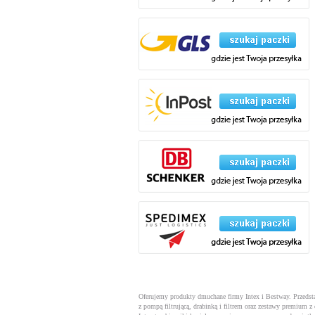
Oferujemy produkty dmuchane firmy Intex i Bestway. Przeds
z pompą filtrującą, drabinką i filtrem oraz zestawy premium