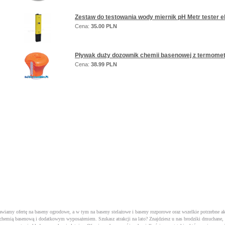
Zestaw do testowania wody miernik pH Metr tester e
Cena:
35.00 PLN
Pływak duży dozownik chemii basenowej z termom
Cena:
38.99 PLN
tawiamy ofertę na baseny ogrodowe, a w tym na
baseny stelażowe
i
baseny rozporowe
oraz wszelkie potrzebne a
 z chemią basenową i dodatkowym wyposażeniem. Szukasz atrakcji na lato? Znajdziesz u nas brodziki dmuchane,