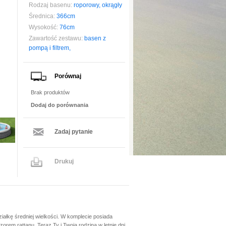
Rodzaj basenu:
roporowy, okrągły
Średnica:
366cm
Wysokość:
76cm
Zawartość zestawu:
basen z
pompą i filtrem,
Porównaj
Brak produktów
Dodaj do porównania
Zadaj pytanie
Drukuj
ałkę średniej wielkości. W komplecie posiada
zorem rattanu. Teraz Ty i Twoja rodzina w letnie dni