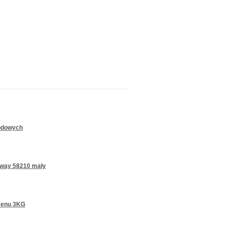
rodowych
tway 58210 mały
asenu 3KG