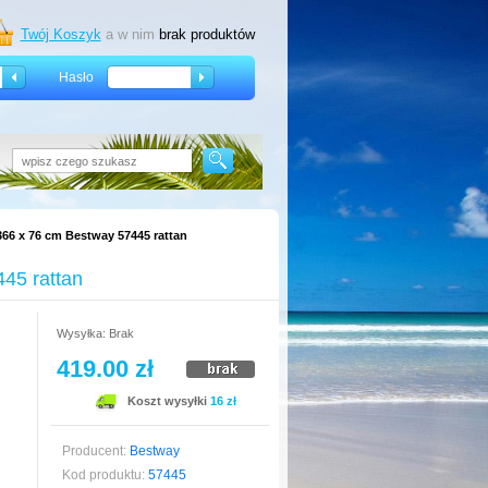
Twój Koszyk
a w nim
brak produktów
Hasło
6 x 76 cm Bestway 57445 rattan
45 rattan
Wysyłka: Brak
419.00 zł
Koszt wysyłki
16 zł
Producent:
Bestway
Kod produktu:
57445