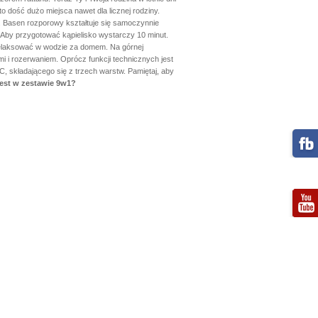
dość dużo miejsca nawet dla licznej rodziny.
. Basen rozporowy kształtuje się samoczynnie
Aby przygotować kąpielisko wystarczy 10 minut.
relaksować w wodzie za domem. Na górnej
 i rozerwaniem. Oprócz funkcji technicznych jest
 składającego się z trzech warstw. Pamiętaj, aby
jest w zestawie 9w1?