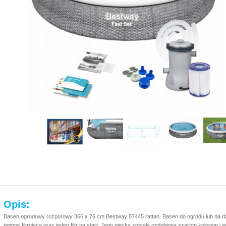
Opis:
Basen ogrodowy rozporowy 366 x 76 cm Bestway 57445 rattan. Basen do ogrodu lub na dzi
pompę filtrującą oraz jeden filtr na start. Jego niecka została ozdobiona szarym kolorem i w