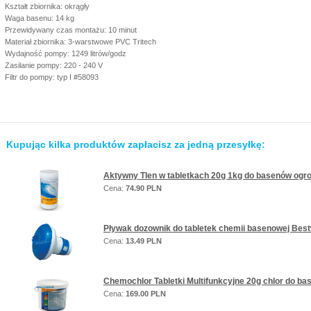
Kształt zbiornika: okrągły
Waga basenu: 14 kg
Przewidywany czas montażu: 10 minut
Materiał zbiornika: 3-warstwowe PVC Tritech
Wydajność pompy: 1249 litrów/godz
Zasilanie pompy: 220 - 240 V
Filtr do pompy: typ I #58093
Kupując kilka produktów zapłacisz za jedną przesyłkę:
Aktywny Tlen w tabletkach 20g 1kg do basenów og
Cena:
74.90 PLN
Pływak dozownik do tabletek chemii basenowej Bes
Cena:
13.49 PLN
Chemochlor Tabletki Multifunkcyjne 20g chlor do b
Cena:
169.00 PLN