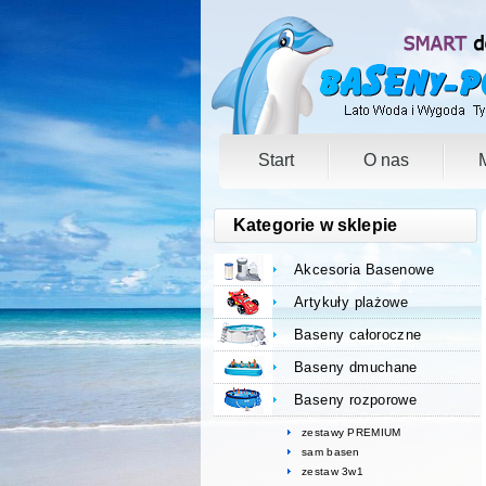
Start
O nas
Kategorie w sklepie
Akcesoria Basenowe
Artykuły plażowe
Baseny całoroczne
Baseny dmuchane
Baseny rozporowe
zestawy PREMIUM
sam basen
zestaw 3w1