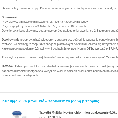
Działa biobójczo na szczepy: Pseudomonas aeruginosa i Staphylococcus aureus w stężeni
Stosowanie:
Przy pierwszym napełnieniu basenu: ok. 80g na każde 10 m3 wody.
Przy ciągłej dezynfekcji: co 3-6 dni ok. 35 g na każde 10 m3 wody.
Do chlorowania szokowego: dodatkowo oprócz stałego chlorowania, co 2-3 tygodnie dod
Dawkowanie
przeprowadzać wieczorem, poprzez bezpośrednie wsypanie odpowiedniej ilo
roztworu wcześniej już rozpuszczonego w plastikowym pojemniku. Zaleca się utrzymanie 
kąpielowego na poziomie 0,6mg/l w whirpoolach 1mg/l (wg. Normy DIN). Wartość pH 7,0-7,
Przy wykonywaniu roztworu najpierw wlać wodę do pojemnika, potem wsypywać T-granula
UWAGA:
Pełen opis produktu oraz dokładna instrukcja stosowania zawsze znajduje się n
basenowej prosimy postępować wyłącznie według zaleceń producenta podanych na etykieci
przedstawionej na zdjęciach.
Kupując kilka produktów zapłacisz za jedną przesyłkę:
Tabletki Multifunkcyjne chlor i tlen opakowanie 0,5k
Cena:
47.00 PLN