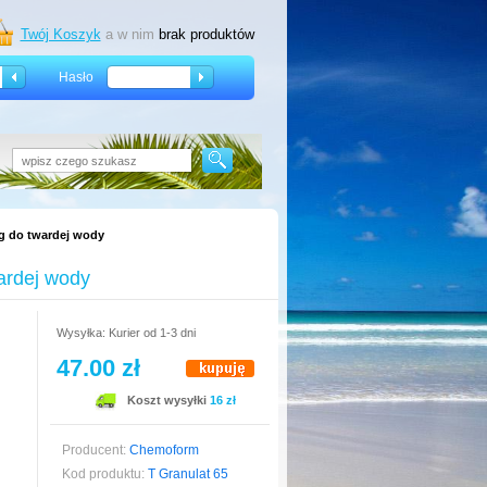
Twój Koszyk
a w nim
brak produktów
Hasło
g do twardej wody
ardej wody
Wysyłka: Kurier od 1-3 dni
47.00 zł
Koszt wysyłki
16 zł
Producent:
Chemoform
Kod produktu:
T Granulat 65