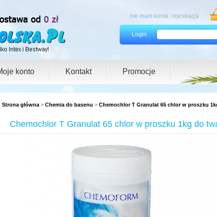
nie mam konta:
rejestracja
Login
Moje konto
Kontakt
Promocje
Strona główna
>
Chemia do basenu
>
Chemochlor T Granulat 65 chlor w proszku 1k
Chemochlor T Granulat 65 chlor w proszku 1kg do tw