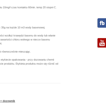
u 10mg/l czas kontaktu 60min. temp 20 stopni C.
ać 35g na każde 10 m3 wody basenowej.
ści wzdłuż krawędzi basenu do wody lub wlanie
zawartości chloru wolnego w niecce basenu
4.
t równocześnie mieszając.
a etykiecie opakowania - przy dozowaniu chemii
e produktu. Etykieta produktu może się różnić od
g + dozownik