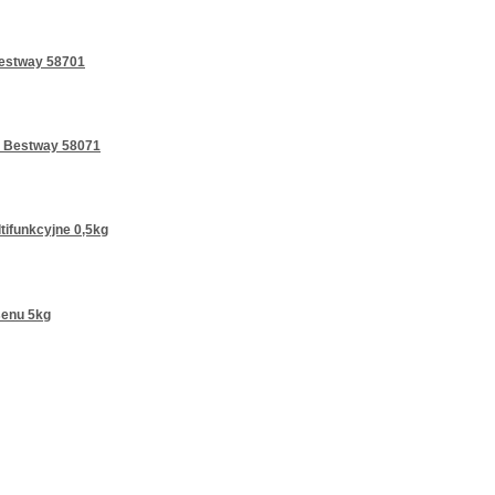
Bestway 58701
k Bestway 58071
tifunkcyjne 0,5kg
senu 5kg