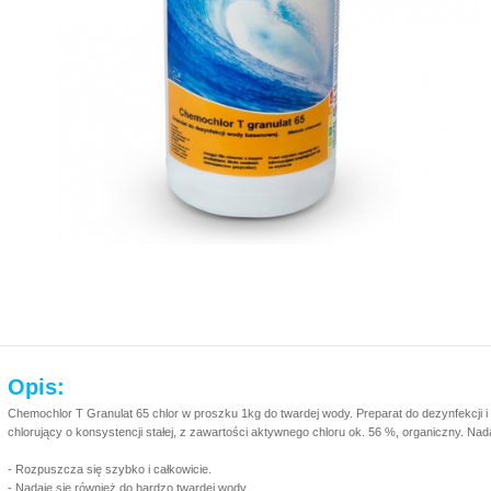
Opis:
Chemochlor T Granulat 65 chlor w proszku 1kg do twardej wody. Preparat do dezynfekcji i
chlorujący o konsystencji stałej, z zawartości aktywnego chloru ok. 56 %, organiczny. Na
- Rozpuszcza się szybko i całkowicie.
- Nadaje się również do bardzo twardej wody.