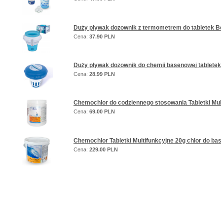
Duży pływak dozownik z termometrem do tabletek 
Cena:
37.90 PLN
Duży pływak dozownik do chemii basenowej tablete
Cena:
28.99 PLN
Chemochlor do codziennego stosowania Tabletki Mul
Cena:
69.00 PLN
Chemochlor Tabletki Multifunkcyjne 20g chlor do ba
Cena:
229.00 PLN