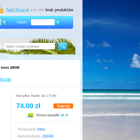
Twój Koszyk
a w nim
brak produktów
Hasło
 Intex 28048
28048
Wysyłka: Kurier od 1-3 dni
74.00 zł
Koszt wysyłki
16 zł
Producent:
Intex
Kod produktu:
28048