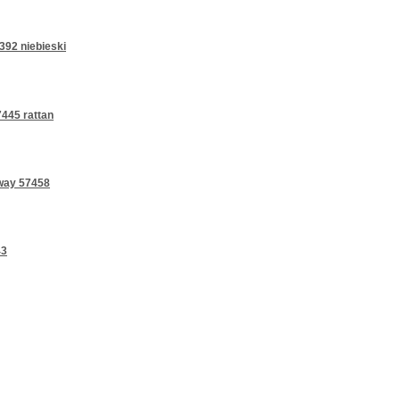
92 niebieski
445 rattan
way 57458
43