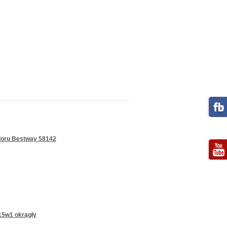
hloru Bestway 58142
15w1 okrągły