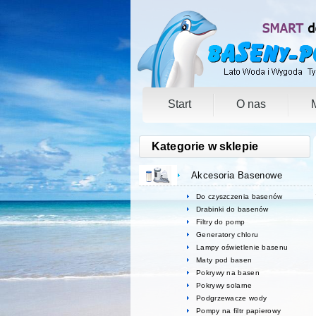
Start
O nas
Kategorie w sklepie
Akcesoria Basenowe
Do czyszczenia basenów
Drabinki do basenów
Filtry do pomp
Generatory chloru
Lampy oświetlenie basenu
Maty pod basen
Pokrywy na basen
Pokrywy solarne
Podgrzewacze wody
Pompy na filtr papierowy