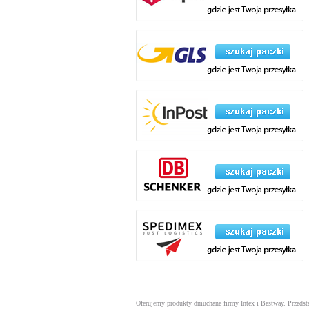
Oferujemy produkty dmuchane firmy Intex i Bestway. Przeds