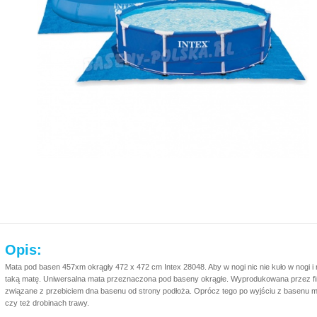
Opis:
Mata pod basen 457xm okrągły 472 x 472 cm Intex 28048. Aby w nogi nic nie kuło w nogi i 
taką matę. Uniwersalna mata przeznaczona pod baseny okrągłe. Wyprodukowana przez fir
związane z przebiciem dna basenu od strony podłoża. Oprócz tego po wyjściu z basenu 
czy też drobinach trawy.