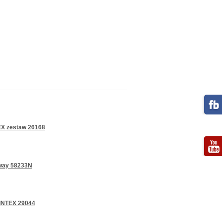
EX zestaw 26168
tway 58233N
 INTEX 29044