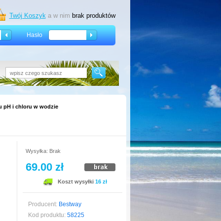
Twój Koszyk
a w nim
brak produktów
Hasło
u pH i chloru w wodzie
Wysyłka: Brak
69.00 zł
Koszt wysyłki
16 zł
Producent:
Bestway
Kod produktu:
58225