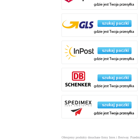
Oferujemy produkty dmuchane firmy Intex i Bestway. Przeds