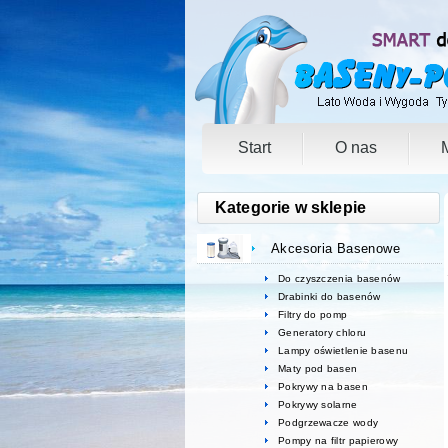
Start
O nas
Kategorie w sklepie
Akcesoria Basenowe
Do czyszczenia basenów
Drabinki do basenów
Filtry do pomp
Generatory chloru
Lampy oświetlenie basenu
Maty pod basen
Pokrywy na basen
Pokrywy solarne
Podgrzewacze wody
Pompy na filtr papierowy