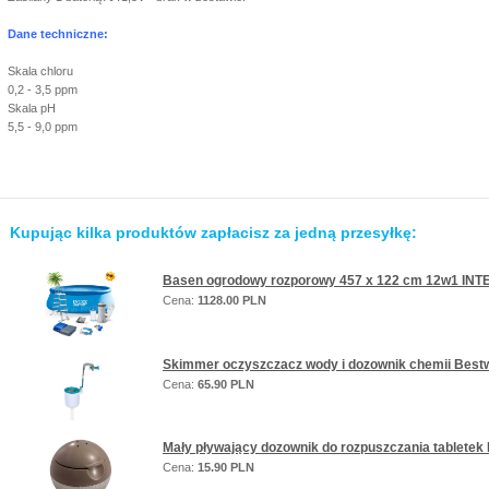
Dane techniczne:
Skala chloru
0,2 - 3,5 ppm
Skala pH
5,5 - 9,0 ppm
Kupując kilka produktów zapłacisz za jedną przesyłkę:
Basen ogrodowy rozporowy 457 x 122 cm 12w1 INT
Cena:
1128.00 PLN
Skimmer oczyszczacz wody i dozownik chemii Bes
Cena:
65.90 PLN
Mały pływający dozownik do rozpuszczania tabletek
Cena:
15.90 PLN