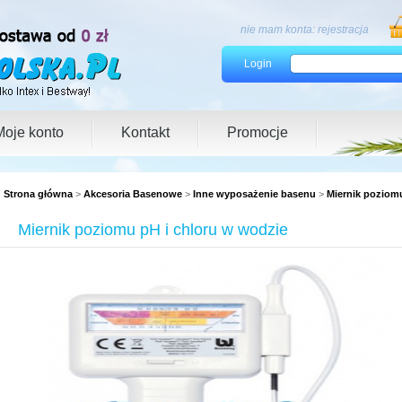
nie mam konta:
rejestracja
Login
Moje konto
Kontakt
Promocje
Strona główna
>
Akcesoria Basenowe
>
Inne wyposażenie basenu
>
Miernik poziom
Miernik poziomu pH i chloru w wodzie