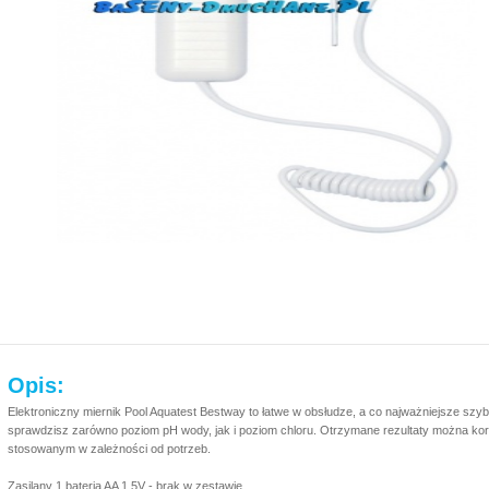
Opis:
Elektroniczny miernik Pool Aquatest Bestway to łatwe w obsłudze, a co najważniejsze szyb
sprawdzisz zarówno poziom pH wody, jak i poziom chloru. Otrzymane rezultaty można k
stosowanym w zależności od potrzeb.
Zasilany 1 baterią AA 1,5V - brak w zestawie.