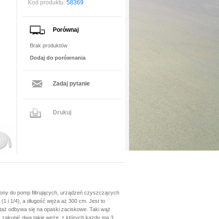
Kod produktu:
58369
Porównaj
Brak produktów
Dodaj do porównania
Zadaj pytanie
Drukuj
ony do pomp filtrujących, urządzeń czyszczących
1 i 1/4), a długość węża aż 300 cm. Jest to
taż odbywa się na opaski zaciskowe. Taki wąż
ży zakupić dwa takie węże, z których każdy ma 3