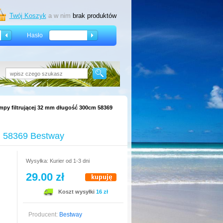
Twój Koszyk
a w nim
brak produktów
Hasło
py filtrującej 32 mm długość 300cm 58369
m 58369 Bestway
Wysyłka: Kurier od 1-3 dni
29.00 zł
Koszt wysyłki
16 zł
Producent:
Bestway