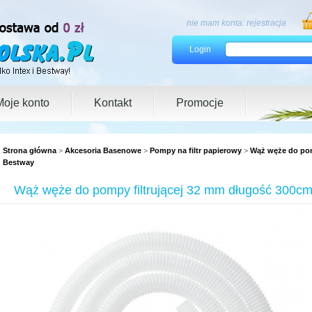
nie mam konta:
rejestracja
Login
Moje konto
Kontakt
Promocje
Strona główna
>
Akcesoria Basenowe
>
Pompy na filtr papierowy
>
Wąż węże do pom
Bestway
Wąż węże do pompy filtrującej 32 mm długość 300c