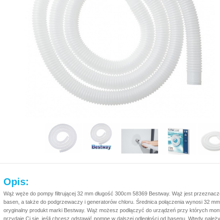
Opis:
Wąż węże do pompy filtrującej 32 mm długość 300cm 58369 Bestway. Wąż jest przeznacz
basen, a także do podgrzewaczy i generatorów chloru. Średnica połączenia wynosi 32 mm (
oryginalny produkt marki Bestway. Wąż możesz podłączyć do urządzeń przy których mon
przydaje Ci się, jeśli chcesz odstawić pompę w dalszej odległości od basenu. Wtedy nale