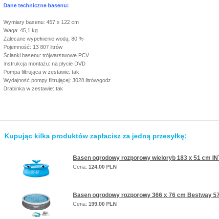
Dane techniczne basenu:
Wymiary basenu: 457 x 122 cm
Waga: 45,1 kg
Zalecane wypełnienie wodą: 80 %
Pojemność: 13 807 litrów
Ścianki basenu: trójwarstwowe PCV
Instrukcja montażu: na płycie DVD
Pompa filtrująca w zestawie: tak
Wydajność pompy filtrującej: 3028 litrów/godz
Drabinka w zestawie: tak
Kupując kilka produktów zapłacisz za jedną przesyłkę:
Basen ogrodowy rozporowy wieloryb 183 x 51 cm I
Cena:
124.00 PLN
Basen ogrodowy rozporowy 366 x 76 cm Bestway 57
Cena:
199.00 PLN