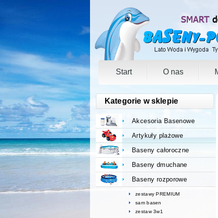
Start
O nas
Kategorie w sklepie
Akcesoria Basenowe
Artykuły plażowe
Baseny całoroczne
Baseny dmuchane
Baseny rozporowe
zestawy PREMIUM
sam basen
zestaw 3w1