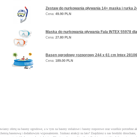
Zestaw do nurkowania pływania 14+ maska i rurka 
Cena:
49.90 PLN
Maska do nurkowania pływania Fala INTEX 55978 dla
Cena:
27.80 PLN
Basen ogrodowy rozporowy 244 x 61 cm Intex 28106 
Cena:
189.00 PLN
tawiamy ofertę na baseny ogrodowe, a w tym na
baseny stelażowe
i
baseny rozporowe
oraz wszelkie potrzebne a
 z chemią basenową i dodatkowym wyposażeniem. Szukasz atrakcji na lato? Znajdziesz u nas brodziki dmuchane,