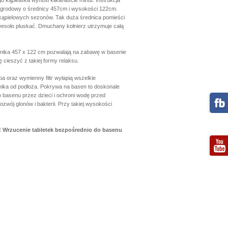
 kąpieliska wynosi kilkanaście minut. Instrukcja
 ogrodowy o średnicy 457cm i wysokości 122cm.
kąpielowych sezonów. Tak duża średnica pomieści
wesoło pluskać. Dmuchany kołnierz utrzymuje całą
rnika 457 x 122 cm pozwalają na zabawę w basenie
ę cieszyć z takiej formy relaksu.
 oraz wymienny filtr wyłapią wszelkie
nika od podłoża. Pokrywa na basen to doskonale
 basenu przez dzieci i ochroni wodę przed
zwój glonów i bakterii. Przy takiej wysokości
 Wrzucenie tabletek bezpośrednio do basenu