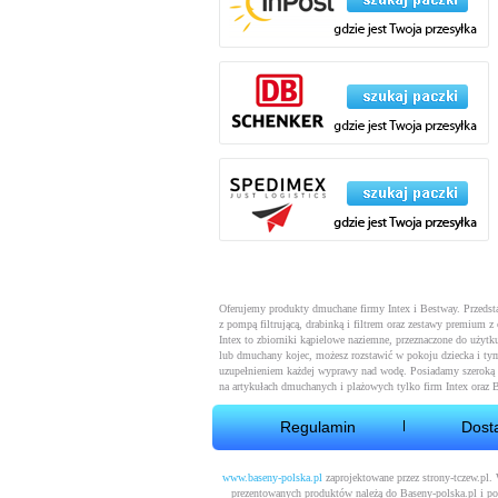
Oferujemy produkty dmuchane firmy Intex i Bestway. Przeds
z pompą filtrującą, drabinką i filtrem oraz zestawy premium
Intex to zbiorniki kąpielowe naziemne, przeznaczone do użytku
lub dmuchany kojec, możesz rozstawić w pokoju dziecka i ty
uzupełnieniem każdej wyprawy nad wodę. Posiadamy szeroką 
na artykułach dmuchanych i plażowych tylko firm Intex oraz 
Regulamin
Dost
www.baseny-polska.pl
zaprojektowane przez strony-tczew.pl.
prezentowanych produktów należą do Baseny-polska.pl i po