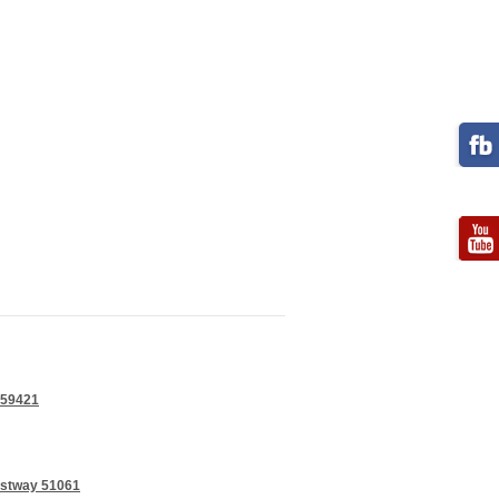
 59421
estway 51061