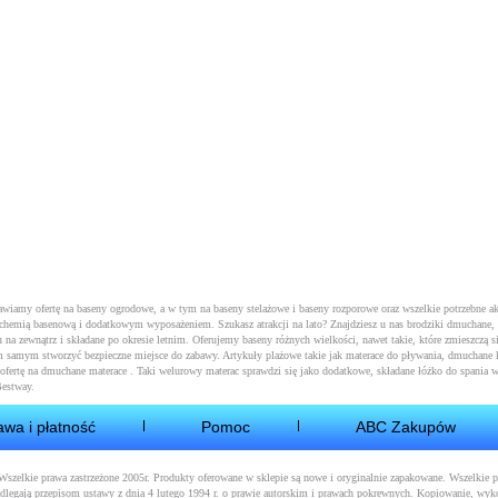
tawiamy ofertę na baseny ogrodowe, a w tym na
baseny stelażowe
i
baseny rozporowe
oraz wszelkie potrzebne a
 z chemią basenową i dodatkowym wyposażeniem. Szukasz atrakcji na lato? Znajdziesz u nas brodziki dmuchane,
 na zewnątrz i składane po okresie letnim. Oferujemy baseny różnych wielkości, nawet takie, które zmieszczą si
m samym stworzyć bezpieczne miejsce do zabawy. Artykuły plażowe takie jak
materace do pływania
, dmuchane k
ofertę na
dmuchane materace
. Taki welurowy materac sprawdzi się jako dodatkowe, składane łóżko do spania w
Bestway.
awa i płatność
Pomoc
ABC Zakupów
 Wszelkie prawa zastrzeżone 2005r. Produkty oferowane w sklepie są nowe i oryginalnie zapakowane. Wszelkie
dlegają przepisom ustawy z dnia 4 lutego 1994 r. o prawie autorskim i prawach pokrewnych. Kopiowanie, wyk