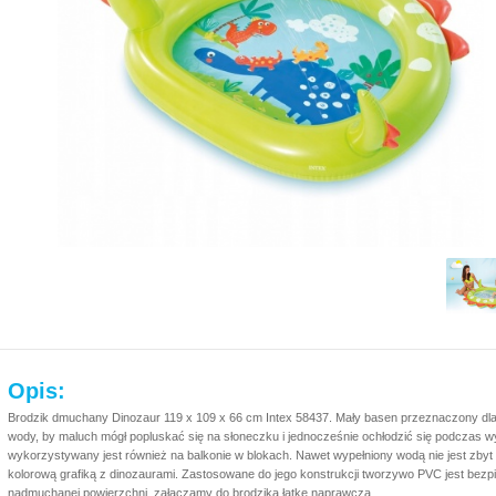
Opis:
Brodzik dmuchany Dinozaur 119 x 109 x 66 cm Intex 58437. Mały basen przeznaczony dla 
wody, by maluch mógł popluskać się na słoneczku i jednocześnie ochłodzić się podczas w
wykorzystywany jest również na balkonie w blokach. Nawet wypełniony wodą nie jest zbyt
kolorową grafiką z dinozaurami. Zastosowane do jego konstrukcji tworzywo PVC jest bezp
nadmuchanej powierzchni, załączamy do brodzika łątkę naprawczą.