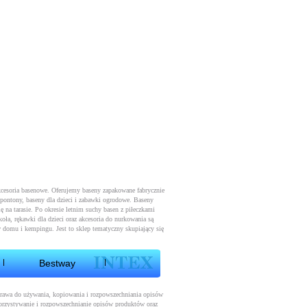
kcesoria basenowe. Oferujemy baseny zapakowane fabrycznie
 pontony, baseny dla dzieci i zabawki ogrodowe. Baseny
ę na tarasie. Po okresie letnim suchy basen z piłeczkami
oła, rękawki dla dzieci oraz akcesoria do nurkowania są
 domu i kempingu. Jest to sklep tematyczny skupiający się
Bestway
 prawa do używania, kopiowania i rozpowszechniania opisów
orzystywanie i rozpowszechnianie opisów produktów oraz