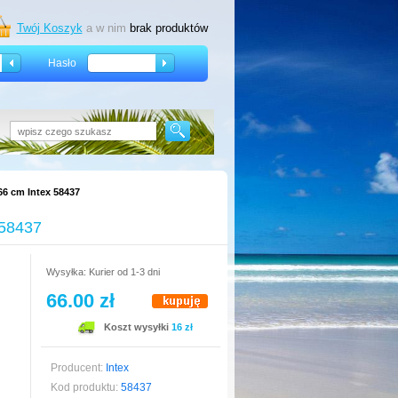
Twój Koszyk
a w nim
brak produktów
Hasło
66 cm Intex 58437
 58437
Wysyłka: Kurier od 1-3 dni
66.00 zł
Koszt wysyłki
16 zł
Producent:
Intex
Kod produktu:
58437