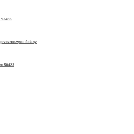
 52466
 przezroczyste ściany
ex 58423