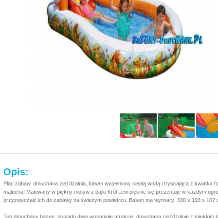
Opis:
Plac zabaw, dmuchana zjeżdzalnia, basen wypełniony ciepłą wodą i tryskająca z kwiatka
malucha! Malowany w piękny motyw z bajki Król Lew pięknie się prezentuje w każdym ogro
przyzwyczaić ich do zabawy na świeżym powietrzu. Basen ma wymiary: 330 x 193 x 107 c
Ten dmuchany basen posiada dwie wspaniałe atrakcje: dmuchaną zjeżdżalnię z miękkim l