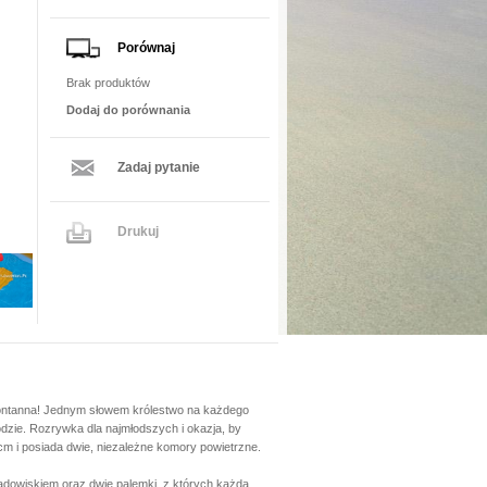
Porównaj
Brak produktów
Dodaj do porównania
Zadaj pytanie
Drukuj
 fontanna! Jednym słowem królestwo na każdego
dzie. Rozrywka dla najmłodszych i okazja, by
m i posiada dwie, niezależne komory powietrzne.
ądowiskiem oraz dwie palemki, z których każda