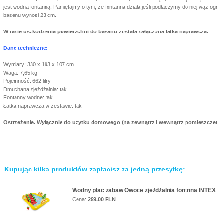
jest wodną fontanną. Pamiętajmy o tym, że fontanna działa jeśli podłączymy do niej wąż
basenu wynosi 23 cm.
W razie uszkodzenia powierzchni do basenu została załączona łatka naprawcza.
Dane techniczne:
Wymiary: 330 x 193 x 107 cm
Waga: 7,65 kg
Pojemność: 662 litry
Dmuchana zjeżdżalnia: tak
Fontanny wodne: tak
Łatka naprawcza w zestawie: tak
Ostrzeżenie. Wyłącznie do użytku domowego (na zewnątrz i wewnątrz pomieszczeń
Kupując kilka produktów zapłacisz za jedną przesyłkę:
Wodny plac zabaw Owoce zjeżdżalnia fontnna INTEX
Cena:
299.00 PLN