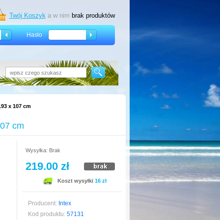
Twój Koszyk
a w nim
brak produktów
Hasło
193 x 107 cm
107 cm
Wysyłka: Brak
219.00 zł
Koszt wysyłki
16 zł
Producent:
Intex
Kod produktu:
57131