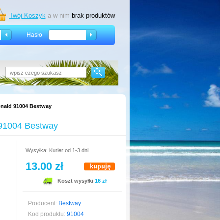
Twój Koszyk
a w nim
brak produktów
Hasło
nald 91004 Bestway
 91004 Bestway
Wysyłka: Kurier od 1-3 dni
13.00 zł
Koszt wysyłki
16 zł
Producent:
Bestway
Kod produktu:
91004