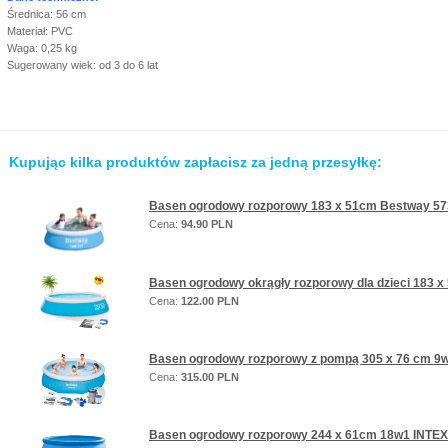
Średnica: 56 cm
Materiał: PVC
Waga: 0,25 kg
Sugerowany wiek: od 3 do 6 lat
Kupując kilka produktów zapłacisz za jedną przesyłkę:
Basen ogrodowy rozporowy 183 x 51cm Bestway 573
Cena:
94.90 PLN
Basen ogrodowy okrągły rozporowy dla dzieci 183 
Cena:
122.00 PLN
Basen ogrodowy rozporowy z pompą 305 x 76 cm 9
Cena:
315.00 PLN
Basen ogrodowy rozporowy 244 x 61cm 18w1 INTEX