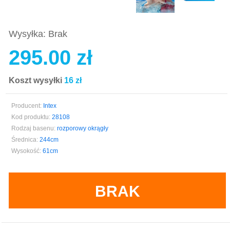
Wysyłka: Brak
295.00 zł
Koszt wysyłki
16 zł
Producent:
Intex
Kod produktu:
28108
Rodzaj basenu:
rozporowy okrągły
Średnica:
244cm
Wysokość:
61cm
BRAK